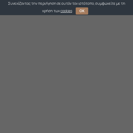
Συνεχίζοντας την περιήγηση σε αυτόν τον ιστότοπο, συμφωνείτε με τη
χρήση των
cookies
OK
Κολιέ από κεραμικές, aqua marina,κρύσταλλα και
επιχρυσωμένα στοιχεία. 54cm