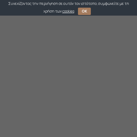
Συνεχίζοντας την περιήγηση σε αυτόν τον ιστότοπο, συμφωνείτε με τη
χρήση των
cookies
OK
Κολιέ από λευκό ξύλο, αχάτη, κεραμική και βαμβακερή
φούντα. 52cm