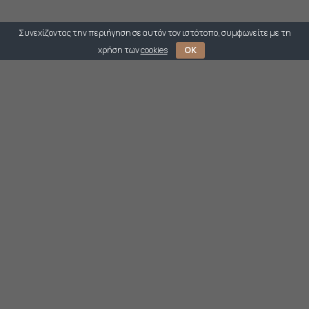
Συνεχίζοντας την περιήγηση σε αυτόν τον ιστότοπο, συμφωνείτε με τη
χρήση των
cookies
OK
Πέρλα με ξύλο και στέμμα από επιχρυσωμένο μέταλλο