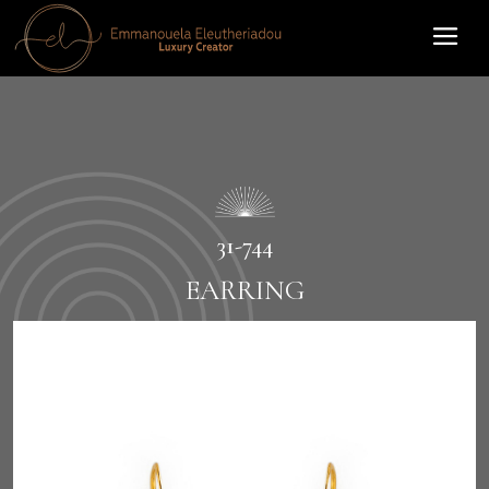
31-744
EARRING