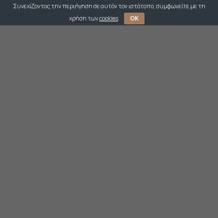
Συνεχίζοντας την περιήγηση σε αυτόν τον ιστότοπο, συμφωνείτε με τη
χρήση των
cookies
OK
Ξύλο, κεραμική, κρύσταλλα, ύφασμα και κούμπωμα από
επιχρυσωμένο μέταλλο 50cm.